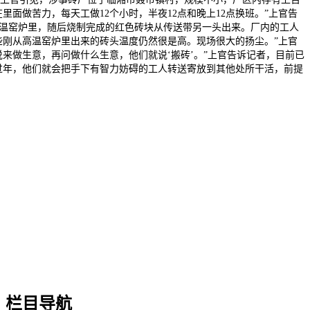
面做苦力，每天工做12个小时，半夜12点和晚上12点换班。”上官告
温窑炉里，随后烧制完成的红色砖块从传送带另一头出来。厂内的工人
些刚从高温窑炉里出来的砖头温度仍然很是高。现场很大的扬尘。”上官
来做生意，再问做什么生意，他们就说‘搬砖’。”上官告诉记者，目前已
过年，他们就会把手下有智力妨碍的工人转送寄放到其他处所干活，前提
栏目导航