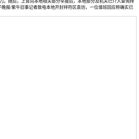
力。随后，上官向本地相关部分举报后，本地部分及机关已介入查询拜
子晚报/紫牛旧事记者致电本地开封祥符区袁坊，一位值班回应称确实已