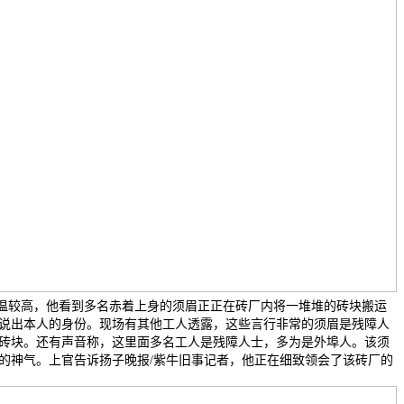
气温较高，他看到多名赤着上身的须眉正正在砖厂内将一堆堆的砖块搬运
说出本人的身份。现场有其他工人透露，这些言行非常的须眉是残障人
砖块。还有声音称，这里面多名工人是残障人士，多为是外埠人。该须
的神气。上官告诉扬子晚报/紫牛旧事记者，他正在细致领会了该砖厂的