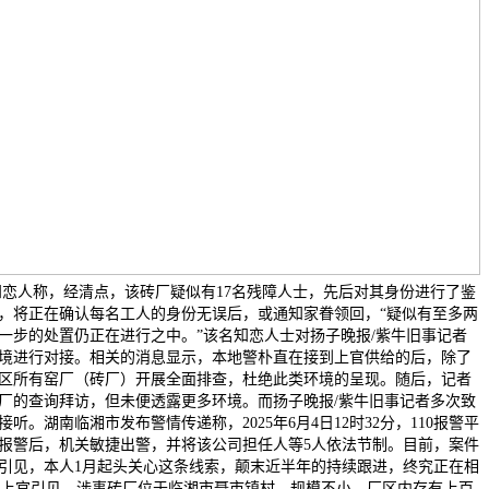
恋人称，经清点，该砖厂疑似有17名残障人士，先后对其身份进行了鉴
来，将正在确认每名工人的身份无误后，或通知家眷领回，“疑似有至多两
一步的处置仍正在进行之中。”该名知恋人士对扬子晚报/紫牛旧事记者
境进行对接。相关的消息显示，本地警朴直在接到上官供给的后，除了
区所有窑厂（砖厂）开展全面排查，杜绝此类环境的呈现。随后，记者
厂的查询拜访，但未便透露更多环境。而扬子晚报/紫牛旧事记者多次致
湖南临湘市发布警情传递称，2025年6月4日12时32分，110报警平
报警后，机关敏捷出警，并将该公司担任人等5人依法节制。目前，案件
他引见，本人1月起头关心这条线索，颠末近半年的持续跟进，终究正在相
上官引见，涉事砖厂位于临湘市聂市镇村，规模不小，厂区内存有上百